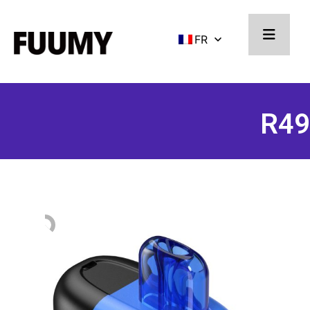
FR
R49